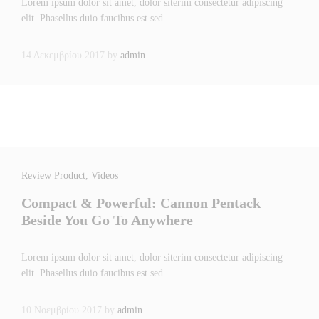
Lorem ipsum dolor sit amet, dolor siterim consectetur adipiscing
elit. Phasellus duio faucibus est sed…
14 Δεκεμβρίου 2017
by
admin
Review Product
, Videos
Compact & Powerful: Cannon Pentack
Beside You Go To Anywhere
Lorem ipsum dolor sit amet, dolor siterim consectetur adipiscing
elit. Phasellus duio faucibus est sed…
10 Νοεμβρίου 2017
by
admin