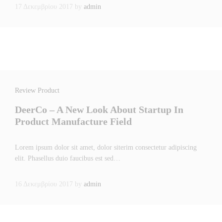
17 Δεκεμβρίου 2017
by
admin
Review Product
DeerCo – A New Look About Startup In
Product Manufacture Field
Lorem ipsum dolor sit amet, dolor siterim consectetur adipiscing
elit. Phasellus duio faucibus est sed…
16 Δεκεμβρίου 2017
by
admin