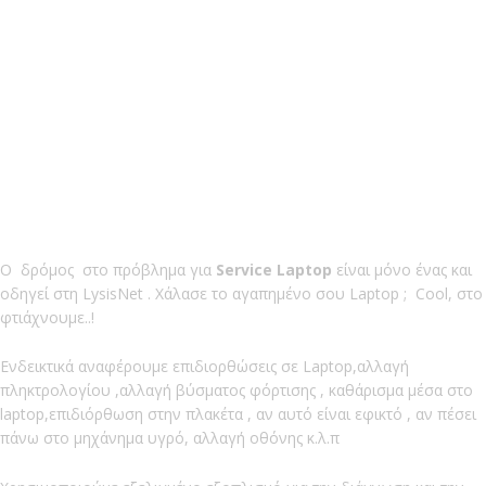
Laptop 
Ο δρόμος στο πρόβλημα για
Service Laptop
είναι μόνο ένας και
οδηγεί στη LysisNet . Χάλασε το αγαπημένο σου Laptop ; Cool, στο
φτιάχνουμε..!
Ενδεικτικά αναφέρουμε επιδιορθώσεις σε Laptop,αλλαγή
πληκτρολογίου ,αλλαγή βύσματος φόρτισης , καθάρισμα μέσα στο
laptop,επιδιόρθωση στην πλακέτα , αν αυτό είναι εφικτό , αν πέσει
πάνω στο μηχάνημα υγρό, αλλαγή οθόνης κ.λ.π